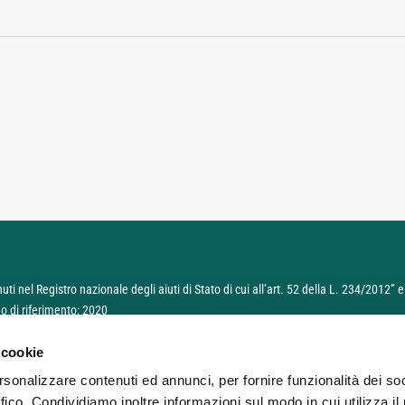
enuti nel Registro nazionale degli aiuti di Stato di cui all’art. 52 della L. 234/2012
 di riferimento: 2020
 cookie
aces/pages/TrasparenzaAiuto.jspxa
rsonalizzare contenuti ed annunci, per fornire funzionalità dei so
ffico. Condividiamo inoltre informazioni sul modo in cui utilizza il 