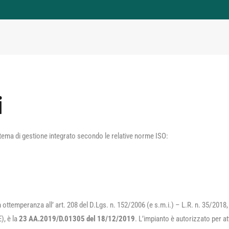
i
istema di gestione integrato secondo le relative norme ISO:
 ottemperanza all’ art. 208 del D.Lgs. n. 152/2006 (e s.m.i.) – L.R. n. 35/2018, pe
), è la
23 AA.2019/D.01305 del 18/12/2019
. L’impianto è autorizzato per at