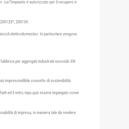
r cui l’impianto è autorizzato per il recupero e
 200133*, 200134.
piccoli elettrodomestici. In particolare vengono
n fabbrica per aggregati industriali secondo EN
ù imprescindibile concetto di sostenibilità.
nufatti ed il vetro mps può essere impiegato come
sabilità di impresa, in maniera tale da rendere