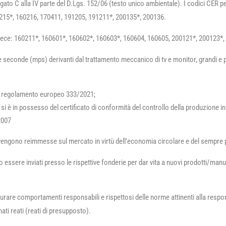
egato C alla IV parte del D.Lgs. 152/06 (testo unico ambientale). I codici CER pe
215*, 160216, 170411, 191205, 191211*, 200135*, 200136.
invece: 160211*, 160601*, 160602*, 160603*, 160604, 160605, 200121*, 200123*,
ime seconde (mps) derivanti dal trattamento meccanico di tv e monitor, grandi e 
 il regolamento europeo 333/2021;
si è in possesso del certificato di conformità del controllo della produzione i
2007
vengono reimmesse sul mercato in virtù dell’economia circolare e del sempre pi
o essere inviati presso le rispettive fonderie per dar vita a nuovi prodotti/ma
urare comportamenti responsabili e rispettosi delle norme attinenti alla respon
ti reati (reati di presupposto).