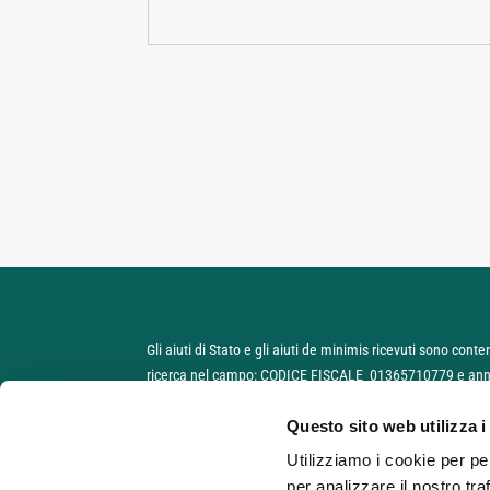
Gli aiuti di Stato e gli aiuti de minimis ricevuti sono cont
ricerca nel campo: CODICE FISCALE 01365710779 e anno
Questo sito web utilizza i
https://www.rna.gov.it/RegistroNazionaleTrasparenza/f
Utilizziamo i cookie per pe
per analizzare il nostro tra