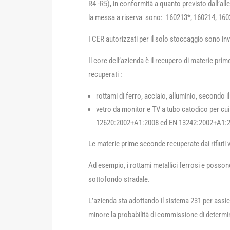
R4 -R5), in conformità a quanto previsto dall’all
la messa a riserva sono: 160213*, 160214, 160
I CER autorizzati per il solo stoccaggio sono 
Il core dell’azienda è il recupero di materie pr
recuperati :
rottami di ferro, acciaio, alluminio, secondo
vetro da monitor e TV a tubo catodico per cui 
12620:2002+A1:2008 ed EN 13242:2002+A1:
Le materie prime seconde recuperate dai rifiuti 
Ad esempio, i rottami metallici ferrosi e posson
sottofondo stradale.
L’azienda sta adottando il sistema 231 per assic
minore la probabilità di commissione di determina