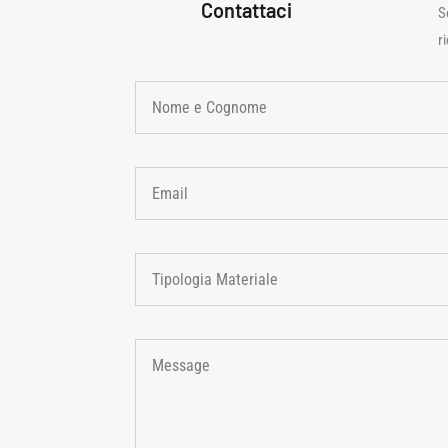
Contattaci
S
r